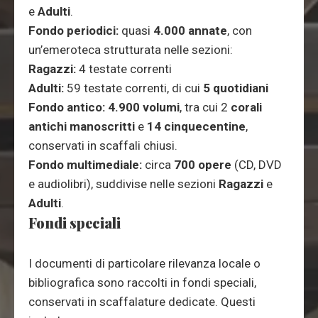
e
Adulti
.
Fondo periodici:
quasi
4.000 annate
, con
un’emeroteca strutturata nelle sezioni:
Ragazzi:
4 testate correnti
Adulti:
59 testate correnti, di cui
5 quotidiani
Fondo antico:
4.900 volumi
, tra cui 2
corali
antichi manoscritti
e
14 cinquecentine
,
conservati in scaffali chiusi.
Fondo multimediale:
circa
700 opere
(CD, DVD
e audiolibri), suddivise nelle sezioni
Ragazzi
e
Adulti
.
Fondi speciali
I documenti di particolare rilevanza locale o
bibliografica sono raccolti in fondi speciali,
conservati in scaffalature dedicate. Questi