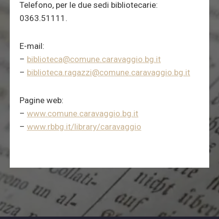
Telefono, per le due sedi bibliotecarie:
0363.51111.
E-mail:
–
biblioteca@comune.caravaggio.bg.it
–
biblioteca.ragazzi@comune.caravaggio.bg.it
Pagine web:
–
www.comune.caravaggio.bg.it
–
www.rbbg.it/library/caravaggio